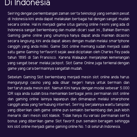
Di Indonesia
Seiring dengan perkembangan zaman serta teknologi yang semakin pesat
di Indonesia kini anda dapat melakukan berbagai hal dengan sangat mudah
secara online. Hal ini menjadi game situs gaming online resmi yang ada di
Indonesia sangat berkembang dan mudah dicari saat ini , Bahkan Bermain
Gaming game online yang umumnya hanya dapat anda mainkan dicasino
secara langsung, kini anda dapat akses dengan mudah melalui smartphone
canggih yang anda miliki. Game Slot online memang sudah menjadi salah
satu game Gaming terfavorit sejak awal diciptakan oleh Charles Fey pada
tahun 1895 di San Fransisco. Karena Walaupun menjanjikan kemenangan
yang sangat besar melalui jackpot. Slot Game Online juga terkenal dengan
game yang cara bermainnya sangatlah mudah.
Sebelum Gaming Slot berkembang menjadi mesin slot online anda harus
mengunjungi casino yang ada diluar negeri hanya untuk bermain dan
bertaruh pada mesin slot. Namun Kini hanya dengan modal sebesar 5.000
IDR saja anda sudah bisa memainkan berbagai jenis permainan slot online
dan gaming online lainnya kapanpun dan dimanapun melalui smarphone
canggih anda yang terhubung internet. Seiring berjalannya waktu tampilan
yang diberikan oleh game online pun semakin berkembang dan jauh lebih
menarik dari mesin slot klaksik. Tidak hanya itu variasi permainan serta
bonus yang diberikan game Slot favorit pun semakin beragam sehingga
kini slot online menjadi game gaming online No. 1 di seluruh Indonesia.