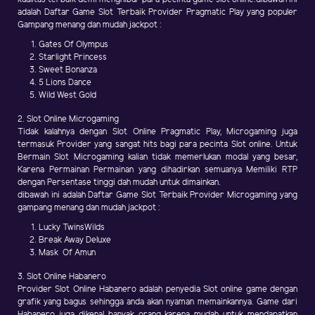
adalah Daftar Game Slot Terbaik Provider Pragmatic Play yang populer
Gampang menang dan mudah jackpot :
Gates Of Olympus
Starlight Princess
Sweet Bonanza
5 Lions Dance
Wild West Gold
2. Slot Online Microgaming
Tidak kalahnya dengan Slot Online Pragmatic Play, Microgaming juga
termasuk Provider yang sangat hits bagi para pecinta Slot online. Untuk
Bermain Slot Microgaming kalian tidak memerlukan modal yang besar,
Karena Permainan Permainan yang dihadirkan semuanya Memiliki RTP
dengan Persentase tinggi dah mudah untuk dimainkan.
dibawah ini adalah Daftar Game Slot Terbaik Provider Microgaming yang
gampang menang dan mudah jackpot :
Lucky TwinsWilds
Break Away Deluxe
Mask Of Amun
3. Slot Online Habanero
Provider Slot Online Habanero adalah penyedia Slot online game dengan
grafik yang bagus sehingga anda akan nyaman memainkannya. Game dari
Habanero juga dikenal banyak orang karena mudah untuk mendapatkan