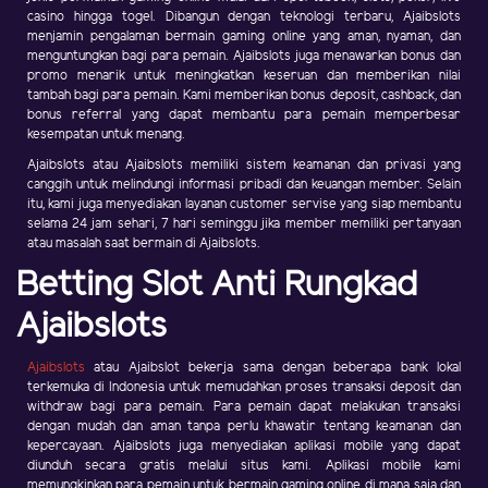
casino hingga togel. Dibangun dengan teknologi terbaru, Ajaibslots
menjamin pengalaman bermain gaming online yang aman, nyaman, dan
menguntungkan bagi para pemain. Ajaibslots juga menawarkan bonus dan
promo menarik untuk meningkatkan keseruan dan memberikan nilai
tambah bagi para pemain. Kami memberikan bonus deposit, cashback, dan
bonus referral yang dapat membantu para pemain memperbesar
kesempatan untuk menang.
Ajaibslots atau Ajaibslots memiliki sistem keamanan dan privasi yang
canggih untuk melindungi informasi pribadi dan keuangan member. Selain
itu, kami juga menyediakan layanan customer servise yang siap membantu
selama 24 jam sehari, 7 hari seminggu jika member memiliki pertanyaan
atau masalah saat bermain di Ajaibslots.
Betting Slot Anti Rungkad
Ajaibslots
Ajaibslots
atau Ajaibslot bekerja sama dengan beberapa bank lokal
terkemuka di Indonesia untuk memudahkan proses transaksi deposit dan
withdraw bagi para pemain. Para pemain dapat melakukan transaksi
dengan mudah dan aman tanpa perlu khawatir tentang keamanan dan
kepercayaan. Ajaibslots juga menyediakan aplikasi mobile yang dapat
diunduh secara gratis melalui situs kami. Aplikasi mobile kami
memungkinkan para pemain untuk bermain gaming online di mana saja dan