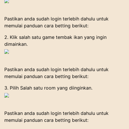
Pastikan anda sudah login terlebih dahulu untuk
memulai panduan cara betting berikut:
2. Klik salah satu game tembak ikan yang ingin
dimainkan.
Pastikan anda sudah login terlebih dahulu untuk
memulai panduan cara betting berikut:
3. Pilih Salah satu room yang diinginkan.
Pastikan anda sudah login terlebih dahulu untuk
memulai panduan cara betting berikut: