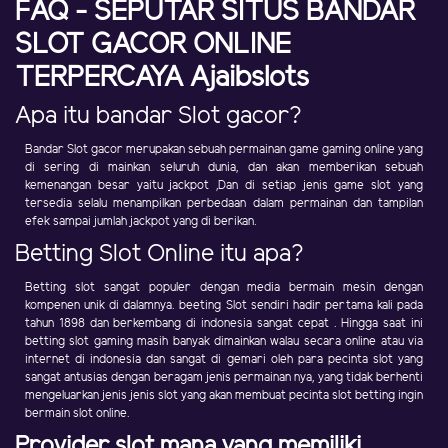
FAQ - SEPUTAR SITUS BANDAR
SLOT GACOR ONLINE
TERPERCAYA Ajaibslots
Apa itu bandar Slot gacor?
Bandar Slot gacor merupakan sebuah permainan game gaming online yang
di sering di mainkan seluruh dunia, dan akan memberikan sebuah
kemenangan besar yaitu jackpot ,Dan di setiap jenis game slot yang
tersedia selalu menampilkan perbedaan dalam permainan dan tampilan
efek sampai jumlah jackpot yang di berikan.
Betting Slot Online itu apa?
Betting slot sangat populer dengan media bermain mesin dengan
kompenen unik di dalamnya. beeting Slot sendiri hadir pertama kali pada
tahun 1898 dan berkembang di indonesia sangat cepat . Hingga saat ini
betting slot gaming masih banyak dimainkan walau secara online atau via
internet di indonesia dan sangat di gemari oleh para pecinta slot yang
sangat antusias dengan beragam jenis permainan nya, yang tidak berhenti
mengeluarkan jenis jenis slot yang akan membuat pecinta slot betting ingin
bermain slot online.
Provider slot mana yang memiliki