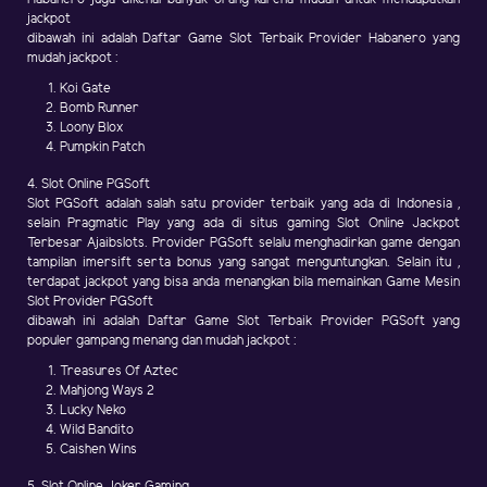
jackpot
dibawah ini adalah Daftar Game Slot Terbaik Provider Habanero yang
mudah jackpot :
Koi Gate
Bomb Runner
Loony Blox
Pumpkin Patch
4. Slot Online PGSoft
Slot PGSoft adalah salah satu provider terbaik yang ada di Indonesia ,
selain Pragmatic Play yang ada di situs gaming Slot Online Jackpot
Terbesar Ajaibslots. Provider PGSoft selalu menghadirkan game dengan
tampilan imersift serta bonus yang sangat menguntungkan. Selain itu ,
terdapat jackpot yang bisa anda menangkan bila memainkan Game Mesin
Slot Provider PGSoft
dibawah ini adalah Daftar Game Slot Terbaik Provider PGSoft yang
populer gampang menang dan mudah jackpot :
Treasures Of Aztec
Mahjong Ways 2
Lucky Neko
Wild Bandito
Caishen Wins
5. Slot Online Joker Gaming