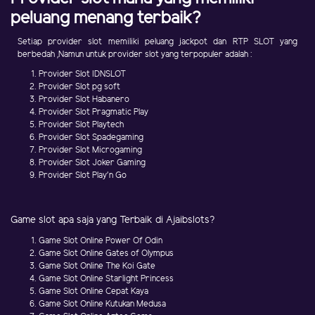
peluang menang terbaik?
Setiap provider slot memiliki peluang jackpot dan RTP SLOT yang
berbedah ,Namun untuk provider slot yang terpopuler adalah :
Provider Slot IDNSLOT
Provider Slot pg soft
Provider Slot Habanero
Provider Slot Pragmatic Play
Provider Slot Playtech
Provider Slot Spadegaming
Provider Slot Microgaming
Provider Slot Joker Gaming
Provider Slot Play'n Go
Game slot apa saja yang Terbaik di Ajaibslots?
Game Slot Online Power Of Odin
Game Slot Online Gates of Olympus
Game Slot Online The Koi Gate
Game Slot Online Starlight Princess
Game Slot Online Cepat Kaya
Game Slot Online Kutukan Medusa