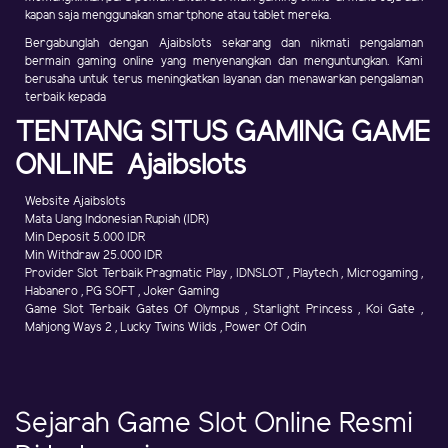
kapan saja menggunakan smartphone atau tablet mereka.
Bergabunglah dengan Ajaibslots sekarang dan nikmati pengalaman
bermain gaming online yang menyenangkan dan menguntungkan. Kami
berusaha untuk terus meningkatkan layanan dan menawarkan pengalaman
terbaik kepada
TENTANG SITUS GAMING GAME
ONLINE Ajaibslots
Website Ajaibslots
Mata Uang Indonesian Rupiah (IDR)
Min Deposit 5.000 IDR
Min Withdraw 25.000 IDR
Provider Slot Terbaik Pragmatic Play , IDNSLOT , Playtech , Microgaming ,
Habanero , PG SOFT , Joker Gaming
Game Slot Terbaik Gates Of Olympus , Starlight Princess , Koi Gate ,
Mahjong Ways 2 , Lucky Twins Wilds , Power Of Odin
Sejarah Game Slot Online Resmi