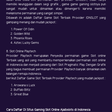
memiliki keunggulan dalam segi grafik , game game gaming slotnya pun
sangat mudah untuk dimainkan atau dimengerti karena memiliki
mekanisme permainan yang sangat simpel.
Dibawah ini adalah Daftar Game Slot Terbaik Provider IDNSLOT yang
gampang menang dan mudah jackpot :
Power Of Odin
Golden WIld
Phoenix Rises
Aztec Lucky Gems
8. Slot Online Playtech
Provider Playtech merupakan Penyedia permainan game Slot online
Terbaik uang asli yang membantu memperkenalkan permainan slot online
di indonesia dan menjadi pesaing dari Slot Pragmatic Play. Dengan Grafik
yang bagus membuat permainan Provider Playtech banyak dimainkan oleh
kalangan remaja indonesia.
berikut Daftar Game Slot Terbaik Provider Playtech yang mudah jackpot :
Arowana s Luck
Buffalo Blitz
Great Blue
Cara Daftar Di Situs Gaming Slot Online Ajaibslots di Indonesia